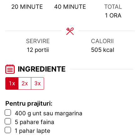
MINUTES
MINUTES
20
MINUTE
40
MINUTE
TOTAL
HOUR
1
ORA
SERVIRE
CALORII
12
portii
505
kcal
INGREDIENTE
1x
2x
3x
Pentru prajituri:
▢
400
g
unt sau margarina
▢
5
pahare
faina
▢
1
pahar
lapte