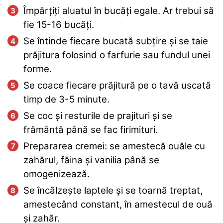
Împărțiți aluatul în bucăți egale. Ar trebui să
fie 15-16 bucăți.
Se întinde fiecare bucată subțire și se taie
prăjitura folosind o farfurie sau fundul unei
forme.
Se coace fiecare prăjitură pe o tavă uscată
timp de 3-5 minute.
Se coc și resturile de prajituri și se
frământă până se fac firimituri.
Prepararea cremei: se amestecă ouăle cu
zahărul, făina și vanilia până se
omogenizează.
Se încălzește laptele și se toarnă treptat,
amestecând constant, în amestecul de ouă
și zahăr.