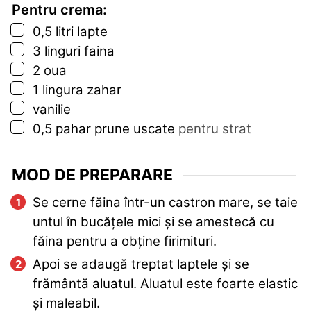
Pentru crema:
▢
0,5
litri
lapte
▢
3
linguri
faina
▢
2
oua
▢
1
lingura
zahar
▢
vanilie
▢
0,5
pahar
prune uscate
pentru strat
MOD DE PREPARARE
Se cerne făina într-un castron mare, se taie
untul în bucățele mici și se amestecă cu
făina pentru a obține firimituri.
Apoi se adaugă treptat laptele și se
frământă aluatul. Aluatul este foarte elastic
și maleabil.