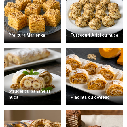
Prajitura Marlenka
Fursecuri Arici cu nuca
Strudel cu banane si
nuca
Placinta cu dovleac