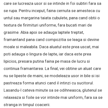
care se lucreaza usor si se intinde in foi subtiri fara sa
se rupa. Pentru inceput, faina cernuta se amesteca cu
untul sau margarina taiata cubulete, pana cand obtii o
textura de firimituri uniforme, fara bucati mari de
grasime. Abia apoi se adauga laptele treptat,
framantand pana cand compozitia se leaga si devine
moale si maleabila. Daca aluatul este prea uscat, mai
poti adauga o lingura de lapte, iar daca este prea
lipicios, presara putina faina pe masa de lucru si
continua framantarea. La final, vei obtine un aluat care
nu se lipeste de maini, se modeleaza usor in bile si isi
pastreaza forma atunci cand il intinzi cu sucitorul.
Lasandu-l cateva minute sa se odihneasca, glutenul se
relaxeaza si foile se vor intinde mai uniform, fara sa se
stranga in timpul coacerii.