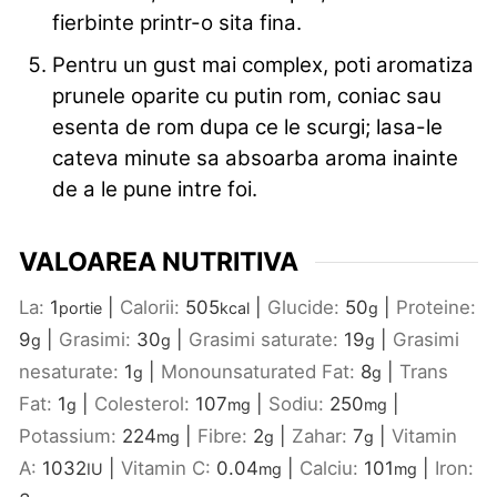
fierbinte printr-o sita fina.
Pentru un gust mai complex, poti aromatiza
prunele oparite cu putin rom, coniac sau
esenta de rom dupa ce le scurgi; lasa-le
cateva minute sa absoarba aroma inainte
de a le pune intre foi.
VALOAREA NUTRITIVA
La:
1
|
Calorii:
505
|
Glucide:
50
|
Proteine:
portie
kcal
g
9
|
Grasimi:
30
|
Grasimi saturate:
19
|
Grasimi
g
g
g
nesaturate:
1
|
Monounsaturated Fat:
8
|
Trans
g
g
Fat:
1
|
Colesterol:
107
|
Sodiu:
250
|
g
mg
mg
Potassium:
224
|
Fibre:
2
|
Zahar:
7
|
Vitamin
mg
g
g
A:
1032
|
Vitamin C:
0.04
|
Calciu:
101
|
Iron:
IU
mg
mg