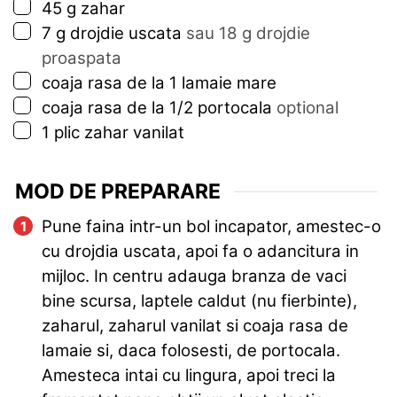
▢
45
g
zahar
▢
7
g
drojdie uscata
sau 18 g drojdie
proaspata
▢
coaja rasa de la 1 lamaie mare
▢
coaja rasa de la 1/2 portocala
optional
▢
1
plic
zahar vanilat
MOD DE PREPARARE
Pune faina intr-un bol incapator, amestec-o
cu drojdia uscata, apoi fa o adancitura in
mijloc. In centru adauga branza de vaci
bine scursa, laptele caldut (nu fierbinte),
zaharul, zaharul vanilat si coaja rasa de
lamaie si, daca folosesti, de portocala.
Amesteca intai cu lingura, apoi treci la