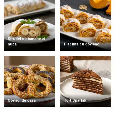
Strudel cu banane si
nuca
Placinta cu dovleac
Covrigi de casa
Tort Spartak