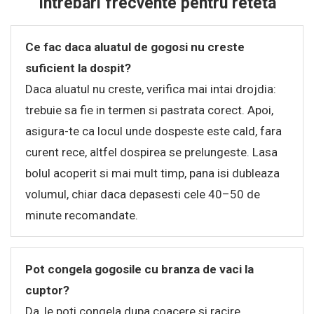
Intrebari frecvente pentru reteta
Ce fac daca aluatul de gogosi nu creste
suficient la dospit?
Daca aluatul nu creste, verifica mai intai drojdia:
trebuie sa fie in termen si pastrata corect. Apoi,
asigura-te ca locul unde dospeste este cald, fara
curent rece, altfel dospirea se prelungeste. Lasa
bolul acoperit si mai mult timp, pana isi dubleaza
volumul, chiar daca depasesti cele 40–50 de
minute recomandate.
Pot congela gogosile cu branza de vaci la
cuptor?
Da, le poti congela dupa coacere si racire