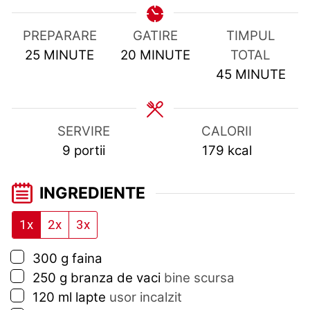
PREPARARE
GATIRE
TIMPUL
MINUTES
MINUTES
25
MINUTE
20
MINUTE
TOTAL
MINUTES
45
MINUTE
SERVIRE
CALORII
9
portii
179
kcal
INGREDIENTE
1x
2x
3x
▢
300
g
faina
▢
250
g
branza de vaci
bine scursa
▢
120
ml
lapte
usor incalzit