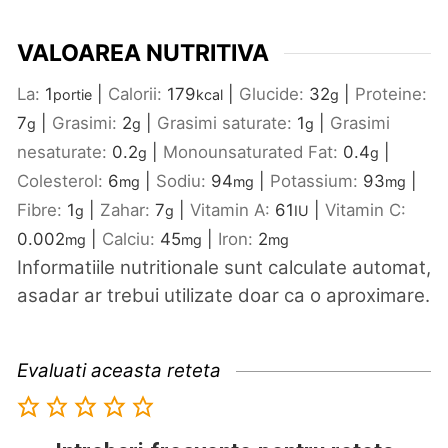
VALOAREA NUTRITIVA
La:
1
|
Calorii:
179
|
Glucide:
32
|
Proteine:
portie
kcal
g
7
|
Grasimi:
2
|
Grasimi saturate:
1
|
Grasimi
g
g
g
nesaturate:
0.2
|
Monounsaturated Fat:
0.4
|
g
g
Colesterol:
6
|
Sodiu:
94
|
Potassium:
93
|
mg
mg
mg
Fibre:
1
|
Zahar:
7
|
Vitamin A:
61
|
Vitamin C:
g
g
IU
0.002
|
Calciu:
45
|
Iron:
2
mg
mg
mg
Informatiile nutritionale sunt calculate automat,
asadar ar trebui utilizate doar ca o aproximare.
Evaluati aceasta reteta