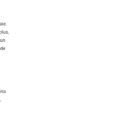
aie.
plus,
 un
ede
ina
,