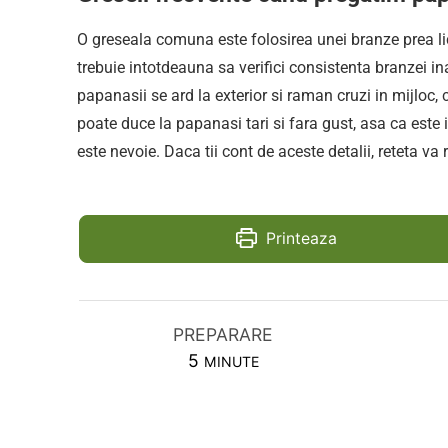
O greseala comuna este folosirea unei branze prea li
trebuie intotdeauna sa verifici consistenta branzei in
papanasii se ard la exterior si raman cruzi in mijloc
poate duce la papanasi tari si fara gust, asa ca este 
este nevoie. Daca tii cont de aceste detalii, reteta va 
Printeaza
PREPARARE
MINUTES
5
MINUTE