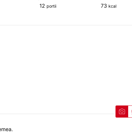
12
73
portii
kcal
lemea.