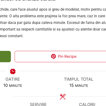
chide, care face aluatul apos si greu de modelat, motiv pentru c
ainte. O alta problema este prajirea la foc prea mare, caz in care
, chiar daca par gata dupa cateva minute. Excesul de faina din al
important sa respecti cantitatile si sa ajustezi cu atentie doar c
reusi constant.
Pin Recipe
GATIRE
TIMPUL TOTAL
MINUTES
MINUTES
10
15
MINUTE
MINUTE
SERVIRE
CALORII