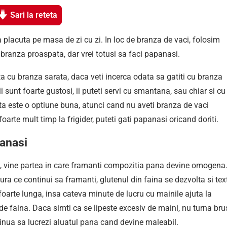
Sari la reteta
placuta pe masa de zi cu zi. In loc de branza de vaci, folosim
branza proaspata, dar vrei totusi sa faci papanasi.
a cu branza sarata, daca veti incerca odata sa gatiti cu branza
ii sunt foarte gustosi, ii puteti servi cu smantana, sau chiar si cu
ta este o optiune buna, atunci cand nu aveti branza de vaci
rte mult timp la frigider, puteti gati papanasi oricand doriti.
panasi
na, vine partea in care framanti compozitia pana devine omogena
ura ce continui sa framanti, glutenul din faina se dezvolta si tex
oarte lunga, insa cateva minute de lucru cu mainile ajuta la
 de faina. Daca simti ca se lipeste excesiv de maini, nu turna bru
tinua sa lucrezi aluatul pana cand devine maleabil.