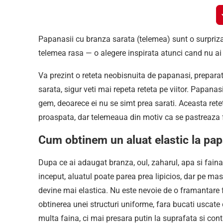
Papanasii cu branza sarata (telemea) sunt o surpriza 
telemea rasa — o alegere inspirata atunci cand nu ai 
Va prezint o reteta neobisnuita de papanasi, preparat
sarata, sigur veti mai repeta reteta pe viitor. Papanas
gem, deoarece ei nu se simt prea sarati. Aceasta rete
proaspata, dar telemeaua din motiv ca se pastreaza foa
Cum obtinem un aluat elastic la pa
Dupa ce ai adaugat branza, oul, zaharul, apa si fai
inceput, aluatul poate parea prea lipicios, dar pe mas
devine mai elastica. Nu este nevoie de o framantare f
obtinerea unei structuri uniforme, fara bucati uscate
multa faina, ci mai presara putin la suprafata si con