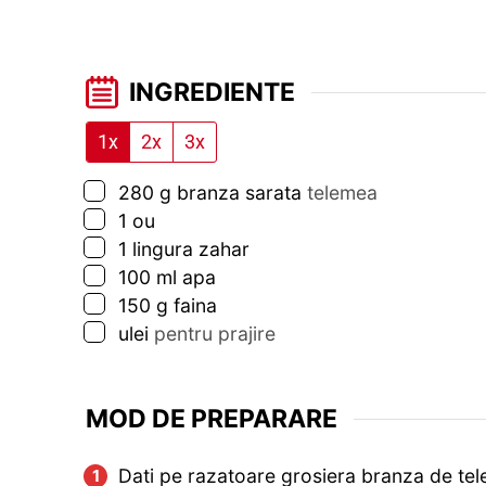
INGREDIENTE
1x
2x
3x
▢
280
g
branza sarata
telemea
▢
1
ou
▢
1
lingura
zahar
▢
100
ml
apa
▢
150
g
faina
▢
ulei
pentru prajire
MOD DE PREPARARE
Dati pe razatoare grosiera branza de te