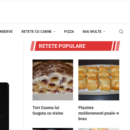
ONSERVE
RETETE CU CARNE
PIZZA
MAI MULTE
RETETE POPULARE
Tort Cusma lui
Placinte
Guguta cu visine
moldovenesti poale-n
brau