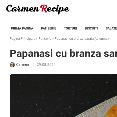
PRIMA PAGINA
PATISERIE
TORTURI
BISCUITI
SALATE
Pagina Principala
»
Patiserie
»
Papanasi cu branza sarata (telemea)
Papanasi cu branza sa
Carmen
29.08.2024