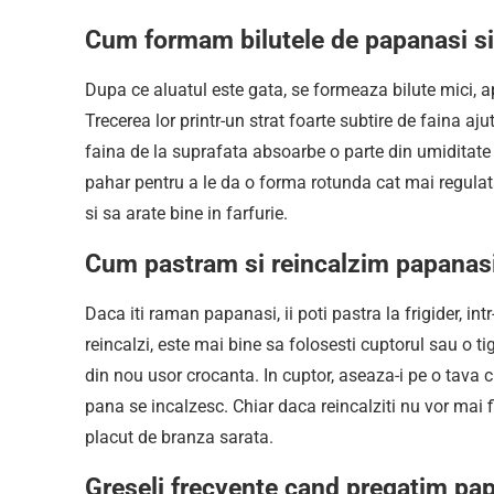
Cum formam bilutele de papanasi si 
Dupa ce aluatul este gata, se formeaza bilute mici, 
Trecerea lor printr-un strat foarte subtire de faina ajuta
faina de la suprafata absoarbe o parte din umiditate s
pahar pentru a le da o forma rotunda cat mai regulata
si sa arate bine in farfurie.
Cum pastram si reincalzim papanasi
Daca iti raman papanasi, ii poti pastra la frigider, int
reincalzi, este mai bine sa folosesti cuptorul sau o t
din nou usor crocanta. In cuptor, aseaza-i pe o tava 
pana se incalzesc. Chiar daca reincalziti nu vor mai fi
placut de branza sarata.
Greseli frecvente cand pregatim pa