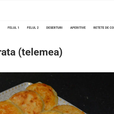
FELUL 1
FELUL 2
DESERTURI
APERITIVE
RETETE DE C
rata (telemea)