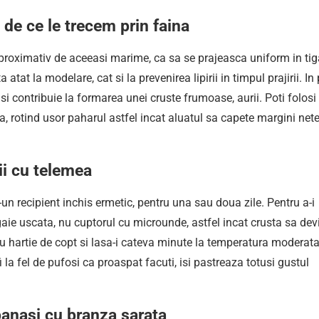
de ce le trecem prin faina
aproximativ de aceeasi marime, ca sa se prajeasca uniform in tig
 atat la modelare, cat si la prevenirea lipirii in timpul prajirii. In 
i contribuie la formarea unei cruste frumoase, aurii. Poti folosi
, rotind usor paharul astfel incat aluatul sa capete margini net
i cu telemea
r-un recipient inchis ermetic, pentru una sau doua zile. Pentru a-i
igaie uscata, nu cuptorul cu microunde, astfel incat crusta sa dev
cu hartie de copt si lasa-i cateva minute la temperatura moderata
 la fel de pufosi ca proaspat facuti, isi pastreaza totusi gustul
panasi cu branza sarata