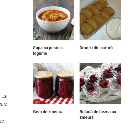
Supa cu peste si
Draniki din cartofi
legume
. La
tura
Gem de zmeura
Ruladă de bezea cu
zmeură
sc