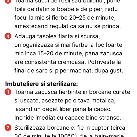
Toarna sucul de rosii sau bulionul, pune
foile de dafin si boabele de piper, redu
focul la mic si fierbe 20–25 de minute,
amestecand regulat ca sa nu se prinda.
Adauga fasolea fiarta si scursa,
omogenizeaza si mai fierbe la foc foarte
mic inca 15–20 de minute, pana zacusca
are consistenta cremoasa. Potriveste la
final de sare si piper macinat, dupa gust.
Imbuteliere si sterilizare:
Toarna zacusca fierbinte in borcane curate
si uscate, asezate pe o tava metalica,
lasand un deget liber pana la capac.
Inchide imediat cu capace bine stranse.
Sterilizeaza borcanele: fie in cuptor (circa
30 de minute la 100°C), fie la bain-marie