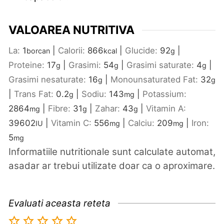
VALOAREA NUTRITIVA
La:
1
|
Calorii:
866
|
Glucide:
92
|
borcan
kcal
g
Proteine:
17
|
Grasimi:
54
|
Grasimi saturate:
4
|
g
g
g
Grasimi nesaturate:
16
|
Monounsaturated Fat:
32
g
g
|
Trans Fat:
0.2
|
Sodiu:
143
|
Potassium:
g
mg
2864
|
Fibre:
31
|
Zahar:
43
|
Vitamin A:
mg
g
g
39602
|
Vitamin C:
556
|
Calciu:
209
|
Iron:
IU
mg
mg
5
mg
Informatiile nutritionale sunt calculate automat,
asadar ar trebui utilizate doar ca o aproximare.
Evaluati aceasta reteta