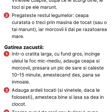
Vinetele coapte, dupa ce le scurgi bine, le
toci si pe ele marunt.
Pregateste restul legumelor: ceapa
curatata o treci prin masina de tocat (sau o
tai marunt), iar morcovii ii dai pe razatoarea
mare.
Gatirea zacustii:
Intr-o cratita larga, cu fund gros, incinge
uleiul la foc mic-mediu, adauga ceapa si
morcovii, presara un pic de sare si caleste
10–15 minute, amestecand des, pana se
inmoaie.
Adauga ardeii tocati (si vinetele, daca le
folosesti), amesteca bine si lasa sa dea in
clocot.