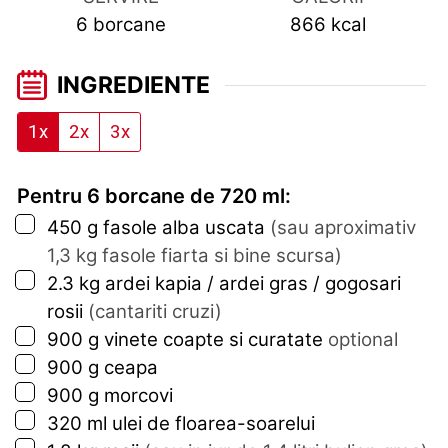
6
borcane
866
kcal
INGREDIENTE
1x
2x
3x
Pentru 6 borcane de 720 ml:
▢
450
g
fasole alba uscata
(sau aproximativ
1,3 kg fasole fiarta si bine scursa)
▢
2.3
kg
ardei kapia / ardei gras / gogosari
rosii
(cantariti cruzi)
▢
900
g
vinete coapte si curatate
optional
▢
900
g
ceapa
▢
900
g
morcovi
▢
320
ml
ulei de floarea-soarelui