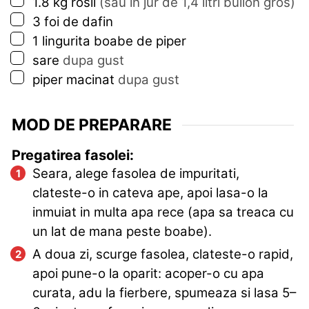
▢
1.8
kg
rosii
(sau in jur de 1,4 litri bulion gros)
▢
3
foi de dafin
▢
1
lingurita
boabe de piper
▢
sare
dupa gust
▢
piper macinat
dupa gust
MOD DE PREPARARE
Pregatirea fasolei:
Seara, alege fasolea de impuritati,
clateste-o in cateva ape, apoi lasa-o la
inmuiat in multa apa rece (apa sa treaca cu
un lat de mana peste boabe).
A doua zi, scurge fasolea, clateste-o rapid,
apoi pune-o la oparit: acoper-o cu apa
curata, adu la fierbere, spumeaza si lasa 5–