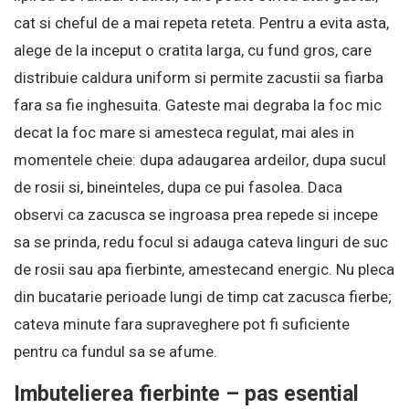
cat si cheful de a mai repeta reteta. Pentru a evita asta,
alege de la inceput o cratita larga, cu fund gros, care
distribuie caldura uniform si permite zacustii sa fiarba
fara sa fie inghesuita. Gateste mai degraba la foc mic
decat la foc mare si amesteca regulat, mai ales in
momentele cheie: dupa adaugarea ardeilor, dupa sucul
de rosii si, bineinteles, dupa ce pui fasolea. Daca
observi ca zacusca se ingroasa prea repede si incepe
sa se prinda, redu focul si adauga cateva linguri de suc
de rosii sau apa fierbinte, amestecand energic. Nu pleca
din bucatarie perioade lungi de timp cat zacusca fierbe;
cateva minute fara supraveghere pot fi suficiente
pentru ca fundul sa se afume.
Imbutelierea fierbinte – pas esential