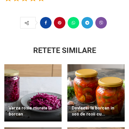
RETETE SIMILARE
Varza rosie murata la
Dovlecei la borcan in
borcan
sos de rosii cu...