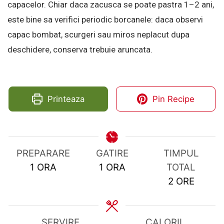
capacelor. Chiar daca zacusca se poate pastra 1–2 ani,
este bine sa verifici periodic borcanele: daca observi
capac bombat, scurgeri sau miros neplacut dupa
deschidere, conserva trebuie aruncata.
Printeaza
Pin Recipe
PREPARARE
GATIRE
TIMPUL
HOUR
HOUR
1
ORA
1
ORA
TOTAL
HOURS
2
ORE
SERVIRE
CALORII