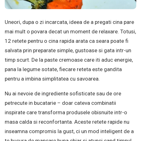
Uneori, dupa o zi incarcata, ideea de a pregati cina pare
mai mult o povara decat un moment de relaxare. Totusi,
12 retete pentru o cina rapida arata ca seara poate fi
salvata prin preparate simple, gustoase si gata intr-un
timp scurt. De la paste cremoase care iti aduc energie,
pana la legume sotate, fiecare reteta este gandita
pentru a imbina simplitatea cu savoarea.
Nu ai nevoie de ingrediente sofisticate sau de ore
petrecute in bucatarie – doar cateva combinatii
inspirate care transforma produsele obisnuite intr-o
masa calda si reconfortanta. Aceste retete rapide nu
inseamna compromis la gust, ci un mod inteligent de a
te bucura de mancare buna chiar si atunci cand timpul