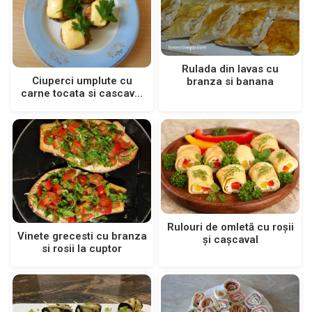
Rulada din lavas cu
Ciuperci umplute cu
branza si banana
carne tocata si cascaval
la cuptor
Rulouri de omletă cu roșii
Vinete grecesti cu branza
și cașcaval
si rosii la cuptor