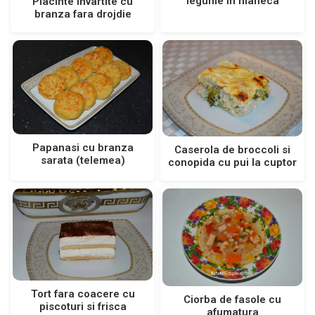
legume in maneca
Placinte invartite cu
branza fara drojdie
Papanasi cu branza
Caserola de broccoli si
sarata (telemea)
conopida cu pui la cuptor
Tort fara coacere cu
Ciorba de fasole cu
piscoturi si frisca
afumatura