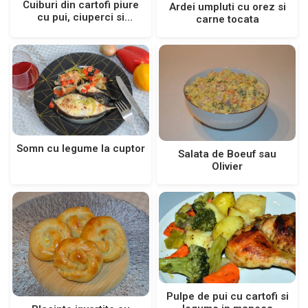
Cuiburi din cartofi piure
Ardei umpluti cu orez si
cu pui, ciuperci si
carne tocata
cascaval
Somn cu legume la cuptor
Salata de Boeuf sau
Olivier
Pulpe de pui cu cartofi si