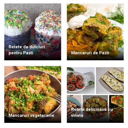
Retete de dulciuri
pentru Pasti
Mancaruri de Pasti
Retete delicioase cu
Mancaruri vegetariene
vinete